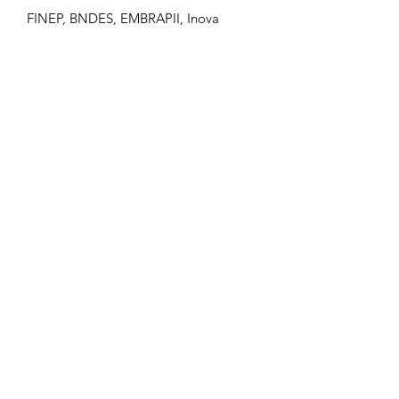
FINEP, BNDES, EMBRAPII, Inova
Talentos, etc.
FALE CONOSCO
Você tem um desafio particular com o
qual está tentando lidar? Entre em
contato conosco hoje mesmo e veja o
que podemos fazer por você.
contato@r2work.com.br
Tel:
(16) 98805-7913