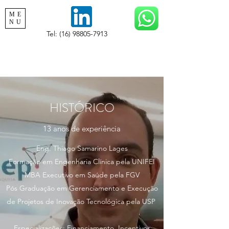
ME
NU
Tel:
(16) 98805-7913
HISTÓRICO
13 anos de experiência
Eng. Thiago Samarino Lages
Formação em Engenharia Clínica pela UNIFEI
MBA Executivo em Saúde pela FGV
Pós Graduação em Gerenciamento e Execução
de Projetos de Inovação Tecnológica pela USP
Especializações: Financiamento, Incentivos